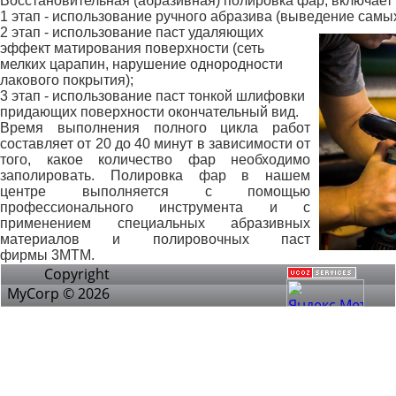
Восстановительная (абразивная) полировка фар, включает в
1 этап
- использование ручного абразива (выведение самых
2 этап
- использование паст удаляющих
эффект матирования поверхности (сеть
мелких царапин, нарушение однородности
лакового покрытия);
3 этап
- использование паст тонкой шлифовки
придающих поверхности окончательный вид.
Время выполнения полного цикла работ
составляет от 20 до 40 минут в зависимости от
того, какое количество фар необходимо
заполировать. Полировка фар в нашем
центре выполняется с помощью
профессионального инструмента и с
применением специальных абразивных
материалов и полировочных паст
фирмы
3M
TM
.
Copyright
MyCorp © 2026