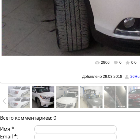
2906
0
0.0
В реальном размере
1280x128
Добавлено
29.03.2018
26Ru
Всего комментариев
:
0
Имя *:
Email *: