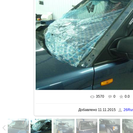
3570
0
0.0
В реальном размере
1600x1200
Добавлено
11.11.2015
26Ru