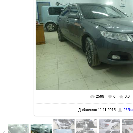
2598
0
0.0
В реальном размере
1600x120
Добавлено
11.11.2015
26Ru